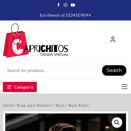
Escribenos al 3224509044
Search
Categoría
Inicio
/
Ropa para Hombre
/
Buzo
/ Buzo Amiri