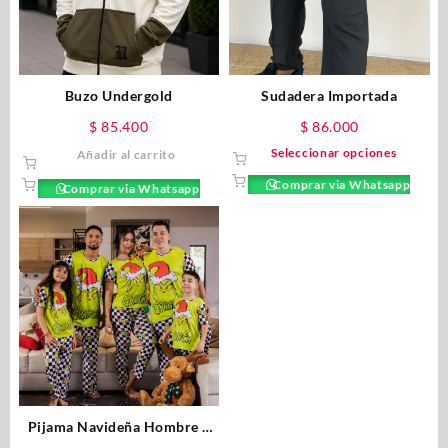
Buzo Undergold
Sudadera Importada
$
85.400
$
86.000
Seleccionar opciones
Añadir al carrito
Comprar via Whatsapp
Comprar via Whatsapp
Pijama Navideña Hombre y
Mujer