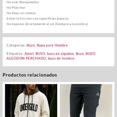
No usar Blanqueador
No Planchar
No dejar en remojo
Evitar la fricción con superficies ásperas
No exponer directamente al sol (Siempre a la sombra)
Categorías:
Buzo
,
Ropa para Hombre
Etiquetas:
Amiri
,
BUSO
,
buso en algodon
,
Buzo
,
BUZO
ALGODON PERCHADO
,
buzo de hombre
Productos relacionados