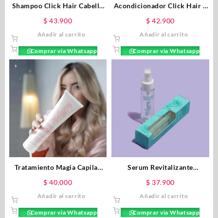
Shampoo Click Hair Cabello
Acondicionador Click Hair 4
Graso De Ají x 300ml
en 1 x 300ML
$
43.900
$
42.900
Añadir al carrito
Añadir al carrito
Comprar via Whatsapp
Comprar via Whatsapp
Tratamiento Magia Capilar
Serum Revitalizante
Milagros 150ML
Multibeneficios Milagros
$
40.000
$
37.900
55ML
Añadir al carrito
Añadir al carrito
Comprar via Whatsapp
Comprar via Whatsapp