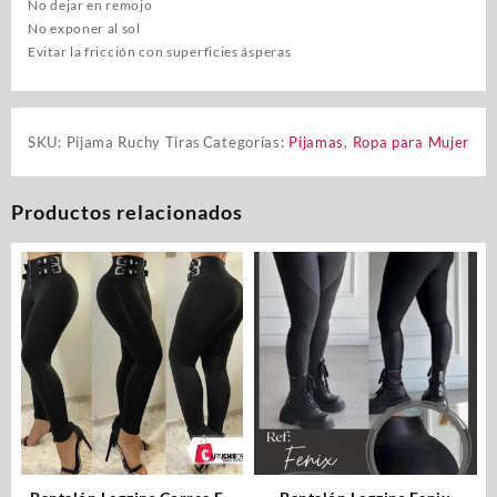
No dejar en remojo
No exponer al sol
Evitar la fricción con superficies ásperas
SKU:
Pijama Ruchy Tiras
Categorías:
Pijamas
,
Ropa para Mujer
Productos relacionados