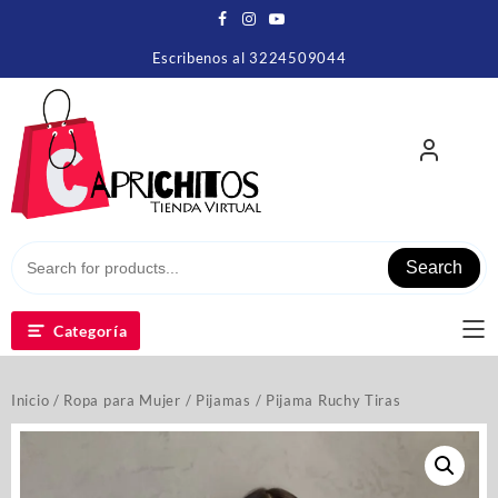
Escribenos al 3224509044
Search
Categoría
Inicio
/
Ropa para Mujer
/
Pijamas
/ Pijama Ruchy Tiras