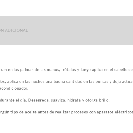
N ADICIONAL
rum en las palmas de las manos, frótalas y luego aplica en el cabello s
os, aplica en las noches una buena cantidad en las puntas y deja actuar 
acondicionador.
urante el día. Desenreda, suaviza, hidrata y otorga brillo.
ngún tipo de aceite antes de realizar procesos con aparatos eléctrico