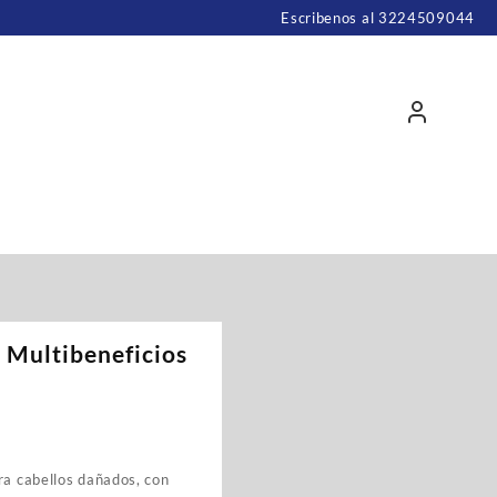
Escribenos al 3224509044
 Multibeneficios
ra cabellos dañados, con