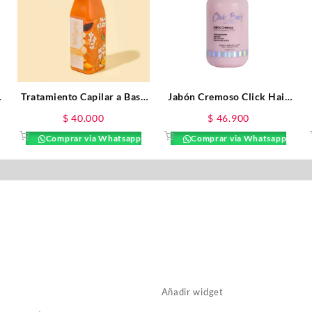
Tratamiento Capilar a Base
Jabón Cremoso Click Hair
de Frutas Milagros 500ML
X250ML
$
40.000
$
46.900
Comprar via Whatsapp
Comprar via Whatsapp
Añadir widget