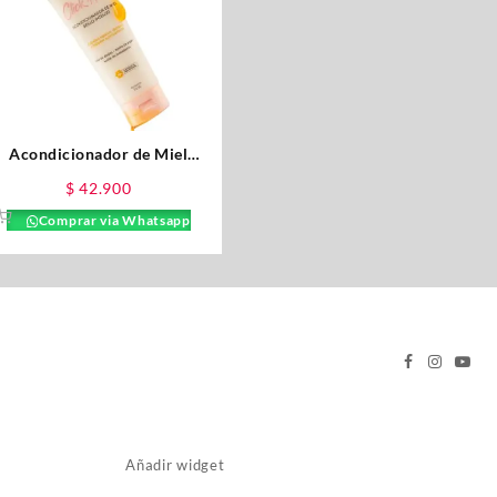
Acondicionador de Miel
Click Hair X 300ML
$
42.900
Comprar via Whatsapp
Añadir widget