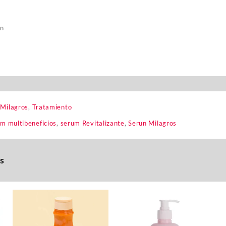
ón
,
Milagros
,
Tratamiento
m multibeneficios
,
serum Revitalizante
,
Serun Milagros
s