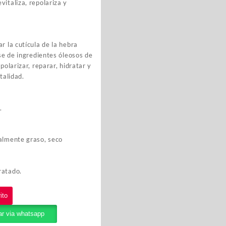
vitaliza, repolariza y
r la cutícula de la hebra
ase de ingredientes óleosos de
polarizar, reparar, hidratar y
talidad.
.
talmente graso, seco
ratado.
ito
r via whatsapp