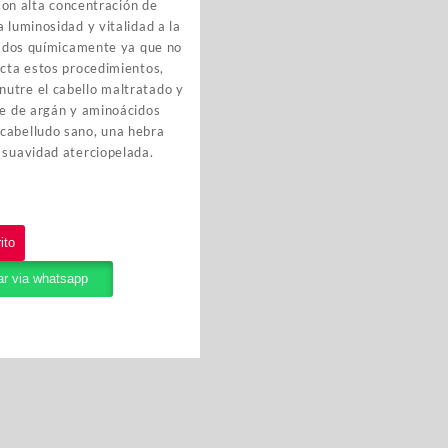
 Con alta concentración de
 luminosidad y vitalidad a la
atados químicamente ya que no
ecta estos procedimientos,
utre el cabello maltratado y
te de argán y aminoácidos
cabelludo sano, una hebra
 suavidad aterciopelada.
ito
r via whatsapp