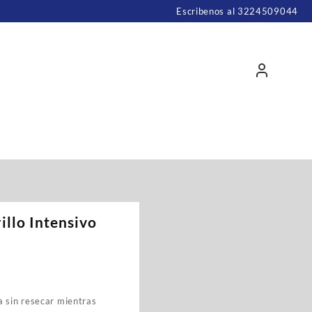
Escribenos al 3224509044
llo Intensivo
a sin resecar mientras