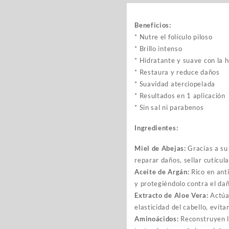
Beneficios:
* Nutre el folículo piloso
* Brillo intenso
* Hidratante y suave con la 
* Restaura y reduce daños
* Suavidad aterciopelada
* Resultados en 1 aplicación
* Sin sal ni parabenos
Ingredientes:
Miel de Abejas:
Gracias a su 
reparar daños, sellar cutícula
Aceite de Argán:
Rico en anti
y protegiéndolo contra el da
Extracto de Aloe Vera:
Actúa 
elasticidad del cabello, evit
Aminoácidos:
Reconstruyen la