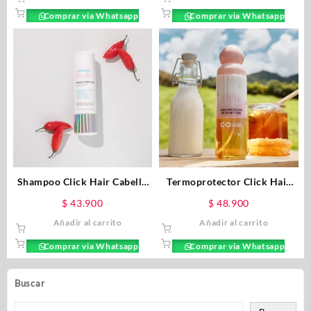
Comprar via Whatsapp
Comprar via Whatsapp
Shampoo Click Hair Cabello
Termoprotector Click Hair
Graso De Ají x 300ml
Bifasico Leche y Miel x
$
43.900
$
48.900
150ML
Añadir al carrito
Añadir al carrito
Comprar via Whatsapp
Comprar via Whatsapp
Buscar